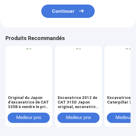
Continuer
Produits Recommandés
Original du Japon
Excavatrice 2012 de
Excavatrice
d'excavatrice de CAT
CAT 315D Japon
Caterpillar 32
325B à vendre le prix
original, excavatrice
bon marché
utilisée de chenille de
chenille à vendre
Meilleur prix
Meilleur prix
Meilleur p