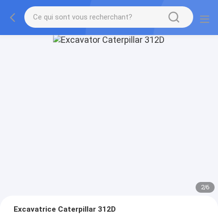
2
/
6
Excavatrice Caterpillar 312D