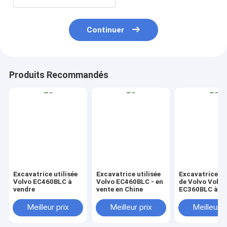
Continuer
Produits Recommandés
Excavatrice utilisée
Excavatrice utilisée
Excavatrice ut
Volvo EC460BLC à
Volvo EC460BLC - en
de Volvo Volvo
vendre
vente en Chine
EC360BLC à ve
Meilleur prix
Meilleur prix
Meilleur p