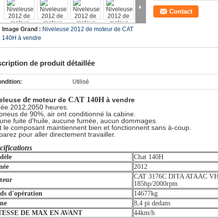
Contact
Image Grand :
Niveleuse 2012 de moteur de CAT
140H à vendre
cription de produit détaillée
ndition:
Utilisé
de
CAT 140H
eleuse
moteur de
à vendre
ée 2012,2050 heures.
 pneus de 90%, air ont conditionné la cabine.
une fuite d'huile, aucune fumée, aucun dommages.
t le composant maintiennent bien et fonctionnent sans à-coup.
parez pour aller directement travailler.
cifications
dèle
Chat 140H
née
2012
CAT 3176C DITA ATAAC V
teur
185hp/2000rpm
ds d'opération
14677kg
me
8,4 pi dedans
TESSE DE MAX EN AVANT
44km/h