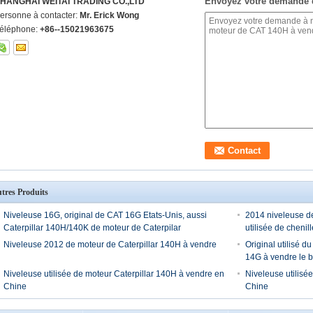
Envoyez votre demande 
HANGHAI WEITAI TRADING CO.,LTD
ersonne à contacter:
Mr. Erick Wong
éléphone:
+86--15021963675
tres Produits
Niveleuse 16G, original de CAT 16G Etats-Unis, aussi
2014 niveleuse d
Caterpillar 140H/140K de moteur de Caterpilar
utilisée de chenil
Niveleuse 2012 de moteur de Caterpillar 140H à vendre
Original utilisé 
14G à vendre le b
Niveleuse utilisée de moteur Caterpillar 140H à vendre en
Niveleuse utilisé
Chine
Chine