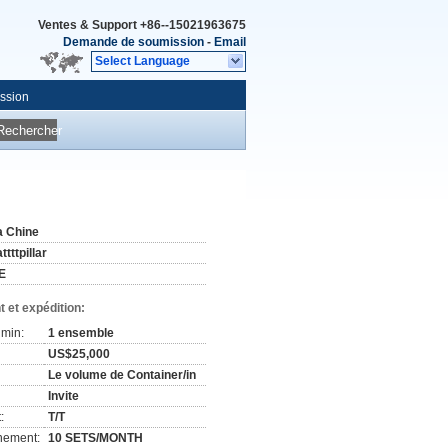
Ventes & Support
+86--15021963675
Demande de soumission
-
Email
Select Language
ssion
Rechercher
a Chine
ttttpillar
E
 et expédition:
min:
1 ensemble
US$25,000
Le volume de Container/in
Invite
:
T/T
nement:
10 SETS/MONTH