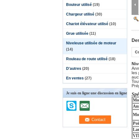
Bouteur utilisé
(19)
Chargeur utilisé
(30)
Chariot élévateur utilisé
(10)
Grue utilisée
(11)
Des
Niveleuse utilisée de moteur
(14)
Co
Rouleau de route utilisé
(18)
Niv
Ann
D'autres
(20)
les
auc
En ventes
(27)
Tou
Pré
Je suis en ligne une discussion en ligne
Spé
Mo
An
Mo
Poi
La
VI