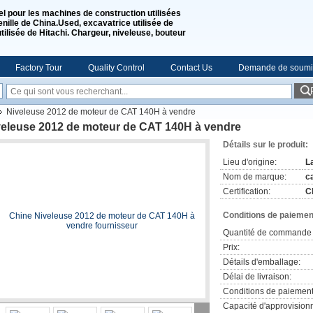
l pour les machines de construction utilisées
nille de China.Used, excavatrice utilisée de
lisée de Hitachi. Chargeur, niveleuse, bouteur
Factory Tour
Quality Control
Contact Us
Demande de soumi
Niveleuse 2012 de moteur de CAT 140H à vendre
veleuse 2012 de moteur de CAT 140H à vendre
Détails sur le produit:
Lieu d'origine:
L
Nom de marque:
ca
Certification:
C
Conditions de paiement
Quantité de commande 
Prix:
Détails d'emballage:
Délai de livraison:
Conditions de paiement
Capacité d'approvision