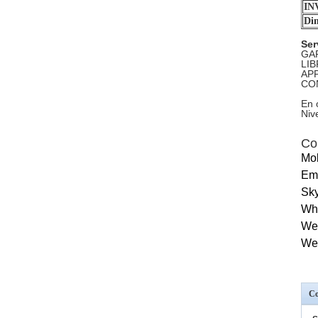
IN
Dim
Ser
GA
LI
AP
CO
En 
Niv
Co
Mob
Ema
Sky
Wh
We
We
Co