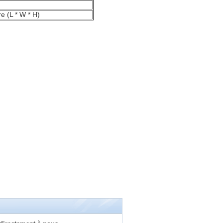
e (L * W * H)