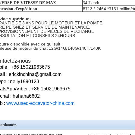
VERSE DE VITESSE DE MAX
34.7km/h
8713 * 2464 *3131 millimètr
ension d'expédition
vice supérieur :
RANTIE DE 3 ANS POUR LE MOTEUR ET LA POMPE.
BRE PEIGNEZ ET SERVICE DE MAINTENANCE.
PROVISIONNEMENT DE PIÈCES DE RECHANGE
NSULTATION ET CONSEILS 24HOURS
outre disponible avec ce qui suit :
eleuse de moteur du
chat
12G/14G/140G/140H/140K
ntactez-nous
ile : +86 15021963675
il : erickinchina@gmail.com
pe : nelly1990123
atsApp/Viber : +86 15021963675
chat : hahaha6602
b :
www.used-excavator-china.com
ordonnées