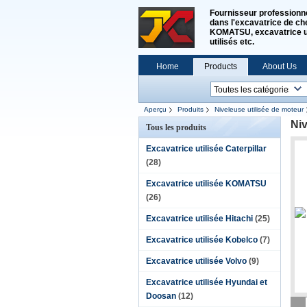
Fournisseur professionne
dans l'excavatrice de che
KOMATSU, excavatrice uti
utilisés etc.
Home
Products
About Us
Aperçu
Produits
Niveleuse utilisée de moteur
Ni
Tous les produits
Excavatrice utilisée Caterpillar
(28)
Excavatrice utilisée KOMATSU
(26)
Excavatrice utilisée Hitachi
(25)
Excavatrice utilisée Kobelco
(7)
Excavatrice utilisée Volvo
(9)
Excavatrice utilisée Hyundai et
Doosan
(12)