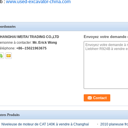
b :
www.used-excavator-china.com
ordonnées
Envoyez votre demande 
HANGHAI WEITAI TRADING CO.,LTD
ersonne à contacter:
Mr. Erick Wong
éléphone:
+86--15021963675
tres Produits
Niveleuse de moteur de CAT 140K à vendre à Changhaï
2010 planeuse fr