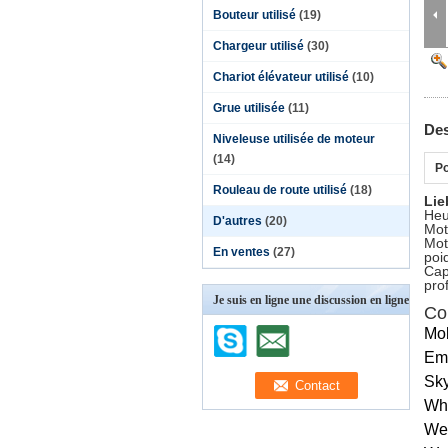
Bouteur utilisé
(19)
Chargeur utilisé
(30)
Chariot élévateur utilisé
(10)
Grue utilisée
(11)
Des
Niveleuse utilisée de moteur
(14)
Po
Rouleau de route utilisé
(18)
Lie
Heu
D'autres
(20)
Mot
Mot
En ventes
(27)
poi
Cap
pro
Je suis en ligne une discussion en ligne
Co
Mob
Ema
Sky
Wh
We