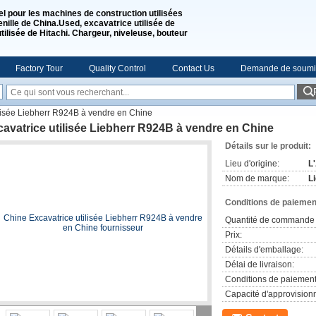
l pour les machines de construction utilisées
nille de China.Used, excavatrice utilisée de
lisée de Hitachi. Chargeur, niveleuse, bouteur
Factory Tour
Quality Control
Contact Us
Demande de soumi
ilisée Liebherr R924B à vendre en Chine
avatrice utilisée Liebherr R924B à vendre en Chine
Détails sur le produit:
Lieu d'origine:
L
Nom de marque:
L
Conditions de paiement
Quantité de commande 
Prix:
Détails d'emballage:
Délai de livraison:
Conditions de paiement
Capacité d'approvision