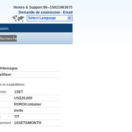
Ventes & Support
86--15021963675
Demande de soumission
-
Email
Select Language
ssion
Rechercher
'Allemagne
iebheer
 et expédition:
min:
1SET
US$20,000
RORO/container
Invite
:
T/T
nement:
10SETS/MONTH