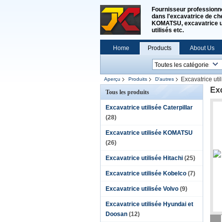
Fournisseur professionne
dans l'excavatrice de che
KOMATSU, excavatrice uti
utilisés etc.
Home
Products
About Us
Excavatrice ut
Aperçu
Produits
D'autres
Exc
Tous les produits
Excavatrice utilisée Caterpillar
(28)
Excavatrice utilisée KOMATSU
(26)
Excavatrice utilisée Hitachi
(25)
Excavatrice utilisée Kobelco
(7)
Excavatrice utilisée Volvo
(9)
Excavatrice utilisée Hyundai et
Doosan
(12)