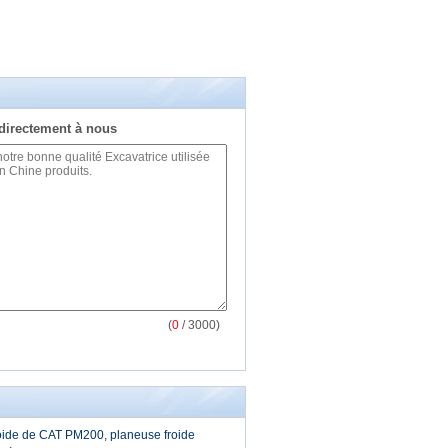
directement à nous
(
0
/ 3000)
oide de CAT PM200, planeuse froide