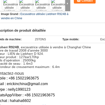
Contact
Image Grand :
Excavatrice utilisée Liebherr R924B à
vendre en Chine
cription de produit détaillée
ids de machine:
25TONS
Type mobile:
Exc
bherr R924B
, excavatrice utilisée à vendre à Changhaï Chine
re de travail 2008 d'année 3000
eur : LIEN de Liebherr D 924.
eur produit : 127kw/170hp
ds d'opération : 25000kg
acité de seau : 1.4m3
fondeur de creusement maximum : 6.4m
ntactez-nous
ile : +86 15021963675
il : erickinchina@gmail.com
pe : nelly1990123
atsApp/Viber : +86 15021963675
chat : hahaha6602