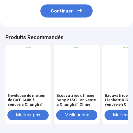
Continuer
Produits Recommandés
Niveleuse de moteur
Excavatrice utilisée
Excavatrice ut
de CAT 140K à
Sany 215C - en vente
Liebherr R924
vendre à Changhaï
à Changhaï, Chine
vendre en Chin
Chine
Meilleur prix
Meilleur prix
Meilleur p