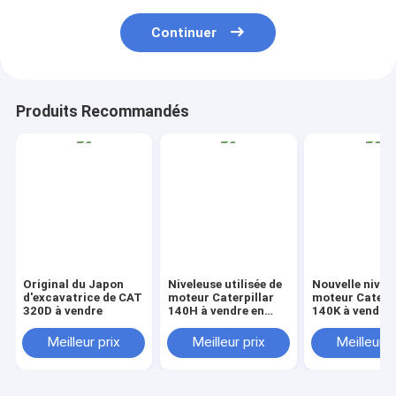
Continuer
Produits Recommandés
Original du Japon
Niveleuse utilisée de
Nouvelle nivel
d'excavatrice de CAT
moteur Caterpillar
moteur Caterpi
320D à vendre
140H à vendre en
140K à vendre 
Chine
Chine
Meilleur prix
Meilleur prix
Meilleur p