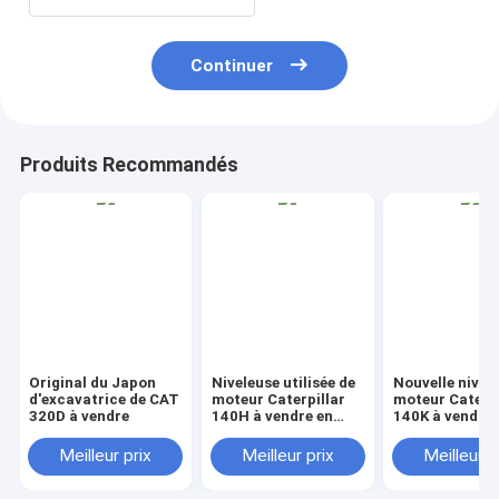
Continuer
Produits Recommandés
Original du Japon
Niveleuse utilisée de
Nouvelle nivel
d'excavatrice de CAT
moteur Caterpillar
moteur Caterpi
320D à vendre
140H à vendre en
140K à vendre 
Chine
Chine
Meilleur prix
Meilleur prix
Meilleur p