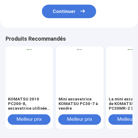
Continuer
Produits Recommandés
KOMATSU 2010
Mini excavatrice
La mini excava
PC200-8,
KOMATSU PC30-7 à
de KOMATSU
excavatrice utilisée
vendre
PC30MR-2 3T 
de KOMATSU à
vendre, Japon 
vendre
le petit prix
Meilleur prix
Meilleur prix
Meilleur p